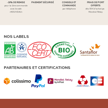
-10% DE REMISE
PAIEMENT SÉCURISÉ
CONSEILS ET
FRAIS DE PORT
pour la 1ère commande
COMMANDE
OFFERTS
avec le code
par téléphone
dès 55 € d'achat par
«NOUVEAU»
Mondial Relay
NOS LABELS
PARTENAIRES ET CERTIFICATIONS