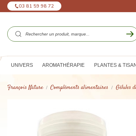
Panneau de gestion des cookies
03 81 59 98 72
UNIVERS
AROMATHÉRAPIE
PLANTES & TISA
François Nature
Compléments alimentaires
Gélules d