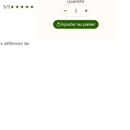
Quantité
5/5
-
+
Ajouter au panier
es défenses du