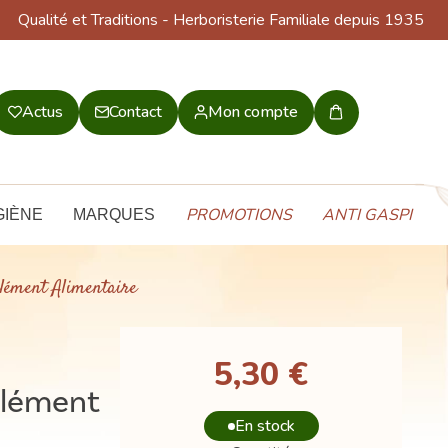
Qualité et Traditions
- Herboristerie Familiale depuis 1935
Actus
Contact
Mon compte
Mon
panier
PROMOTIONS
ANTI GASPI
GIÈNE
MARQUES
plément Alimentaire
5,30 €
plément
En stock