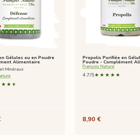
en Gélules ou en Poudre
Propolis Purifiée en Gélu
ment Alimentaire
Poudre - Complément Al
François Nature
 et Minéraux
4.7/5
ature
€
8,90 €