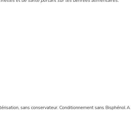
nnelles et de santé portant sur les denrées alimentaires.
ctérisation, sans conservateur. Conditionnement sans Bisphénol A