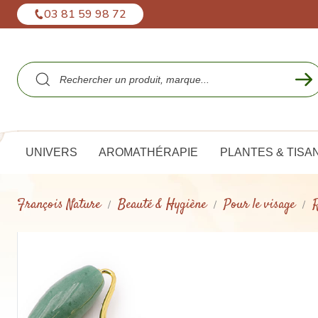
Panneau de gestion des cookies
03 81 59 98 72
UNIVERS
AROMATHÉRAPIE
PLANTES & TISA
François Nature
Beauté & Hygiène
Pour le visage
R