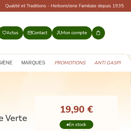
Qualité et Traditions
- Herboristerie Familiale depuis 1935
Actus
Contact
Mon compte
Mon
panier
PROMOTIONS
ANTI GASPI
GIÈNE
MARQUES
19,90 €
e Verte
En stock