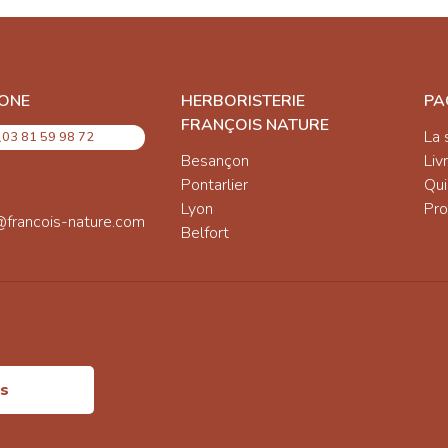
ONE
HERBORISTERIE
PA
FRANÇOIS NATURE
La 
03 81 59 98 72
Besançon
Liv
Pontarlier
Qu
Lyon
Pro
@francois-nature.com
Belfort
is