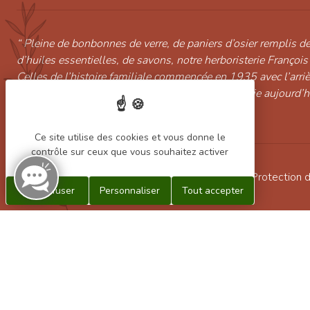
“ Pleine de bonbonnes de verre, de paniers d’osier remplis de
d’huiles essentielles, de savons, notre herboristerie François
Celles de l’histoire familiale commencée en 1935 avec l’arri
continuée par Marcelle puis Christian et poursuivie aujourd’
l’arrière petit-fils Alexandre Pinot. ”
Ce site utilise des cookies et vous donne le
contrôle sur ceux que vous souhaitez activer
Conditions générales de vente
/
Mentions légales
/
Protection 
Tout refuser
Personnaliser
Tout accepter