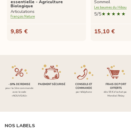
essentielle - Agriculture
Sommeil
Biologique
Les baumes du Hibou
Articulations
5/5
François Nature
9,85 €
15,10 €
-10% DE REMISE
PAIEMENT SÉCURISÉ
CONSEILS ET
FRAIS DE PORT
pour la 1ère commande
COMMANDE
OFFERTS
avec le code
par téléphone
dès 55 € d'achat par
«NOUVEAU»
Mondial Relay
NOS LABELS