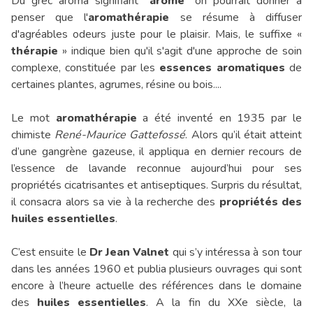
Du grec aroma signifiant “
arôme
” on pourrait donner à
penser que l'
aromathérapie
se résume à diffuser
d'agréables odeurs juste pour le plaisir. Mais, le suffixe «
thérapie
» indique bien qu'il s'agit d'une approche de soin
complexe, constituée par les
essences aromatiques
de
certaines plantes, agrumes, résine ou bois....
Le mot
aromathérapie
a été inventé en 1935 par le
chimiste
René-Maurice Gattefossé
. Alors qu’il était atteint
d’une gangrène gazeuse, il appliqua en dernier recours de
l’essence de lavande reconnue aujourd’hui pour ses
propriétés cicatrisantes et antiseptiques. Surpris du résultat,
il consacra alors sa vie à la recherche des
propriétés des
huiles essentielles
.
C’est ensuite le
Dr Jean Valnet
qui s’y intéressa à son tour
dans les années 1960 et publia plusieurs ouvrages qui sont
encore à l’heure actuelle des références dans le domaine
des
huiles essentielles
. A la fin du XXe siècle, la