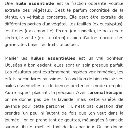
Une
huile essentielle
est la fraction odorante volatile
extraite des végétaux. C’est le parfum concrétisé de la
plante, un véritable concentré. Elle peut être extraite de
différentes parties d’un végétal : les feuilles (ex eucalyptus),
les fleurs (ex camomille), l’écore (ex cannelle), le bois (ex le
cèdre), le zeste (ex : le citron) et bien d’autres encore : les
graines, les baies, les fruits, le bulbe…
Manier les
huiles essentielles
est un vrai bonheur.
Utilisées à bon escient, elles sont un soin presque parfait.
Les résultats sont extrêmement rapides voir immédiat, les
effets secondaires rarissimes, à condition de bien choisir ses
huiles essentielles et de bien respecter leur mode d’emploi.
Autre aspect plaisant : la précision. Avec l’
aromathérapie
,
on ne donne pas de ‘la lavande’ mais ‘cette variété de
lavande pour cette personne ‘. Il n’est pas question d’en
prendre ‘un peu’ ni ‘autant de fois que l’on veut dans la
journée’ : on en prend tant de gouttes, mélangées à tant de
support (huile, miel) et tant de fois par jour. On ne donne