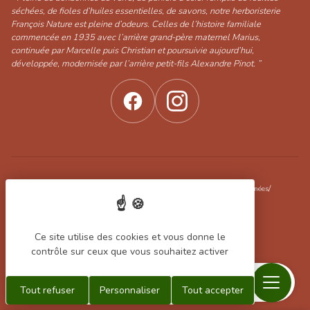
séchées, de fioles d’huiles essentielles, de savons, notre herboristerie
François Nature est pleine d’odeurs. Celles de l’histoire familiale
commencée en 1935 avec l’arrière grand-père maternel Marius,
continuée par Marcelle puis Christian et poursuivie aujourd’hui,
développée, modernisée par l’arrière petit-fils Alexandre Pinot. ”
/
/
/
Conditions générales de vente
Mentions légales
Protection des données
Gestion des cookies
Ce site utilise des cookies et vous donne le
Filtrer les produits
contrôle sur ceux que vous souhaitez activer
Réalisation Koredge
Menu
Recherche
Contact
Mon
Mon
Tout refuser
Personnaliser
Tout accepter
compte
panier