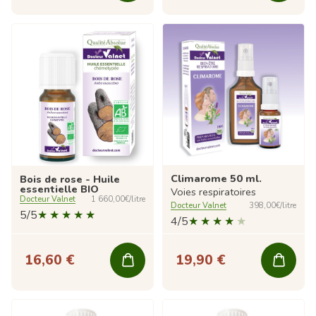
Climarome 50 ml.
Bois de rose - Huile
essentielle BIO
Voies respiratoires
Docteur Valnet
1 660,00€/litre
Docteur Valnet
398,00€/litre
5/5
4/5
16,60 €
19,90 €