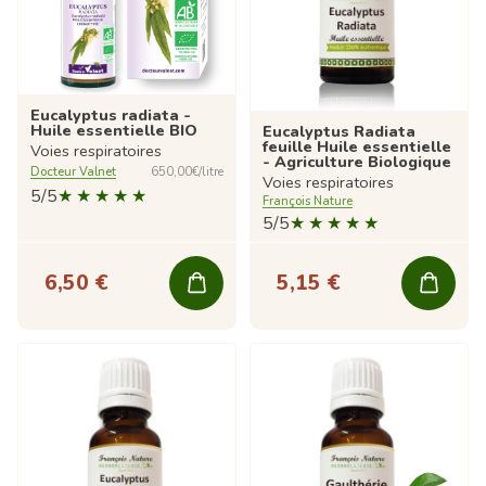
Eucalyptus radiata -
Huile essentielle BIO
Eucalyptus Radiata
feuille Huile essentielle
Voies respiratoires
- Agriculture Biologique
Docteur Valnet
650,00€/litre
Voies respiratoires
5/5
François Nature
5/5
6,50 €
5,15 €