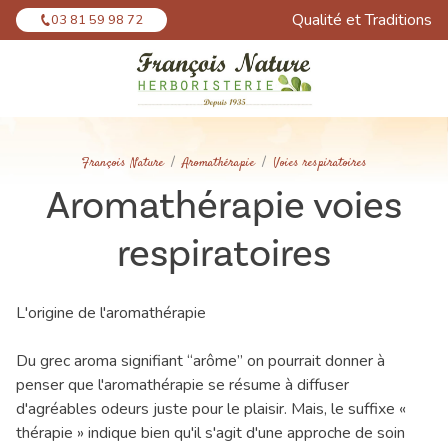
Panneau de gestion des cookies
Qualité et Traditions
03 81 59 98 72
François Nature
Aromathérapie
Voies respiratoires
Aromathérapie voies
respiratoires
L'origine de l'aromathérapie
Du grec aroma signifiant “arôme” on pourrait donner à
penser que l'aromathérapie se résume à diffuser
d'agréables odeurs juste pour le plaisir. Mais, le suffixe «
thérapie » indique bien qu'il s'agit d'une approche de soin