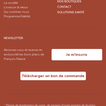
NOS BOUTIQUES
La société
CONTACT
Livraison & retour
Qui sommes-nous
SOLUTIONS SANTÉ
Programme fidèlité
NEWSLETTER
Abonnez-vous et recevez en
Je m'inscris
exclusivité les bons plans de
François Nature
Télécharger un bon de commande
“ Pleine de bonbonnes de verre, de paniers d’osier remplis de feuilles