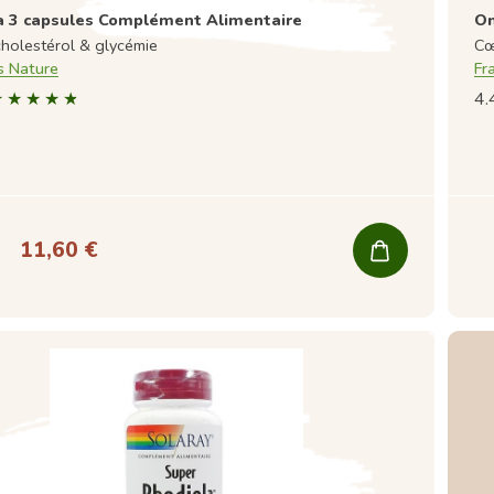
 3 capsules Complément Alimentaire
Om
holestérol & glycémie
Cœ
s Nature
Fr
4.
11,60 €