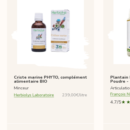
Criste marine PHYTO, complément
Plantain 
alimentaire BIO
Poudre -
Minceur
Articulati
François N
Herbiolys Laboratoire
239,00€/litre
4.7/5