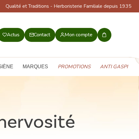
Qualité et Traditions
- Herboristerie Familiale depuis 1935
Actus
Contact
Mon compte
Mon
panier
PROMOTIONS
ANTI GASPI
GIÈNE
MARQUES
nervosité