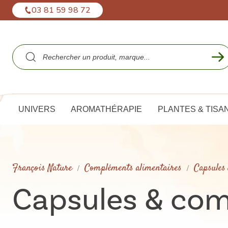
Panneau de gestion des cookies
03 81 59 98 72
UNIVERS
AROMATHÉRAPIE
PLANTES & TISA
François Nature
Compléments alimentaires
Capsules
Capsules & com