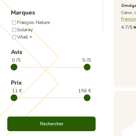
Oméga
Marques
Cœur, c
Françoi
François Nature
4.7/5
Solaray
Vitall +
Avis
0 /5
5 /5
Prix
11 €
156 €