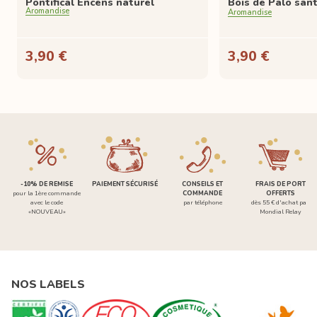
Pontifical Encens naturel
Bois de Palo san
Aromandise
Aromandise
3,90 €
3,90 €
-10% DE REMISE
PAIEMENT SÉCURISÉ
CONSEILS ET
FRAIS DE PORT
pour la 1ère commande
COMMANDE
OFFERTS
avec le code
par téléphone
dès 55 € d'achat par
«NOUVEAU»
Mondial Relay
NOS LABELS