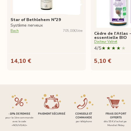
Star of Bethlehem N°29
Système nerveux
Bach
705,00€/litre
Cèdre de l'Atlas 
essentielle BIO
Docteur Valnet
4/5
14,10 €
5,10 €
-10% DE REMISE
PAIEMENT SÉCURISÉ
CONSEILS ET
FRAIS DE PORT
pour la 1ère commande
COMMANDE
OFFERTS
avec le code
par téléphone
dès 55 € d'achat par
«NOUVEAU»
Mondial Relay