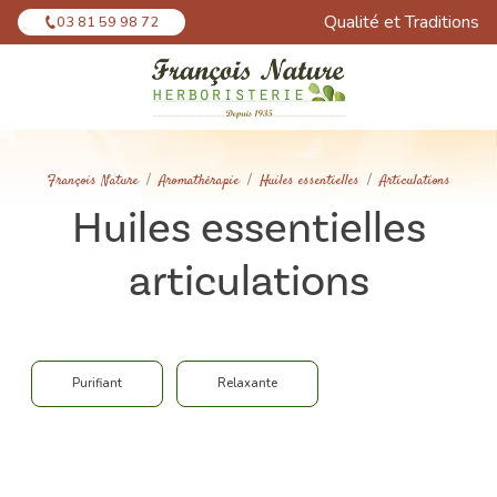
Panneau de gestion des cookies
Qualité et Traditions
03 81 59 98 72
François Nature
Aromathérapie
Huiles essentielles
Articulations
Huiles essentielles
articulations
Purifiant
Relaxante