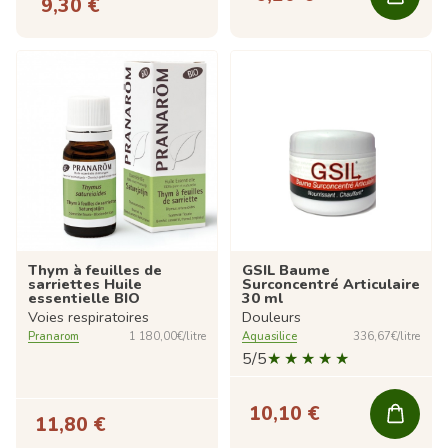
9,30 €
Thym à feuilles de
GSIL Baume
sarriettes Huile
Surconcentré Articulaire
essentielle BIO
30 ml
Voies respiratoires
Douleurs
Pranarom
1 180,00€/litre
Aquasilice
336,67€/litre
5/5
10,10 €
11,80 €