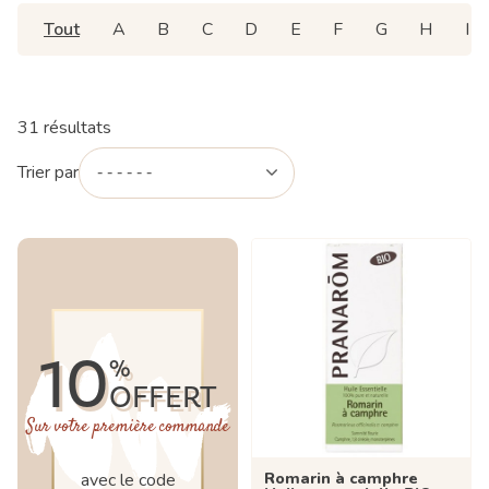
Tout
A
B
C
D
E
F
G
H
I
31 résultats
Trier par
10
%
OFFERT
Sur votre première commande
Romarin à camphre
avec le code