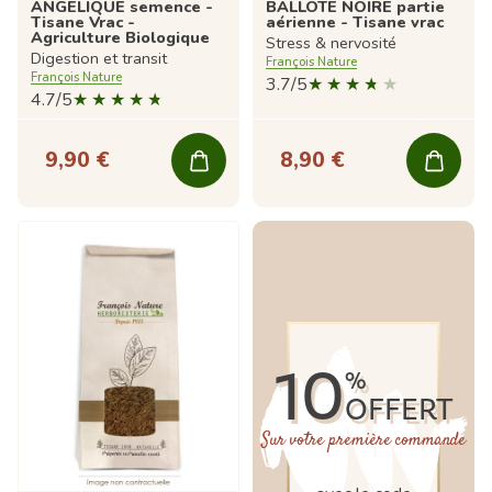
ANGELIQUE semence -
BALLOTE NOIRE partie
Tisane Vrac -
aérienne - Tisane vrac
Agriculture Biologique
Stress & nervosité
Digestion et transit
François Nature
François Nature
3.7/5
4.7/5
9,90 €
8,90 €
10
%
OFFERT
Sur votre première commande