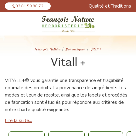
Panneau de gestion des cookies
Qualité et Traditions
03 81 59 98 72
François Nature
Nos marques
Vitall +
Vitall +
VIT’ALL+® vous garantie une transparence et traçabilité
optimale des produits. La provenance des ingrédients, les
modes et lieux de récolte, ainsi que les labels et procédés
de fabrication sont étudiés pour répondre aux critères de
notre charte qualité exigeante.
Lire la suite...