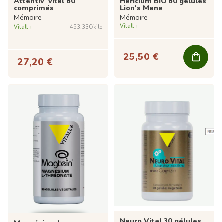
Attentiv' vital 60
Héricium BIO 60 gélules
comprimés
Lion's Mane
Mémoire
Mémoire
Vitall +
Vitall +
453,33€/kilo
25,50 €
27,20 €
Neuro Vital 30 gélules