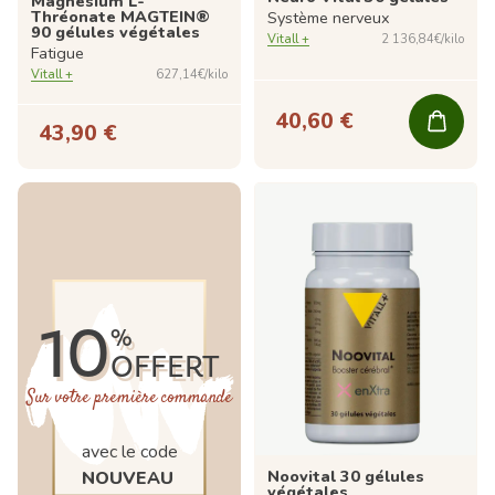
Magnésium L-
Thréonate MAGTEIN®
Système nerveux
90 gélules végétales
Vitall +
2 136,84€/kilo
Fatigue
Vitall +
627,14€/kilo
40,60 €
43,90 €
10
%
OFFERT
Sur votre première commande
avec le code
Noovital 30 gélules
NOUVEAU
végétales