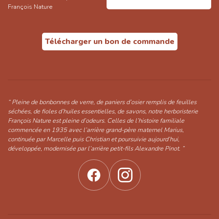
François Nature
Télécharger un bon de commande
“ Pleine de bonbonnes de verre, de paniers d’osier remplis de feuilles
séchées, de fioles d’huiles essentielles, de savons, notre herboristerie
François Nature est pleine d’odeurs. Celles de l’histoire familiale
commencée en 1935 avec l’arrière grand-père maternel Marius,
continuée par Marcelle puis Christian et poursuivie aujourd’hui,
développée, modernisée par l’arrière petit-fils Alexandre Pinot. ”