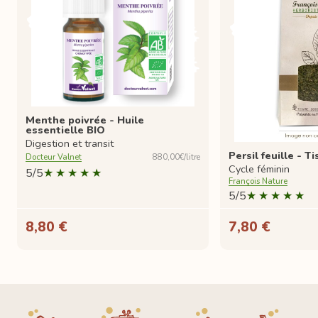
Menthe poivrée - Huile
essentielle BIO
Digestion et transit
Persil feuille - T
Docteur Valnet
880,00€/litre
Cycle féminin
5/5
François Nature
5/5
8,80 €
7,80 €