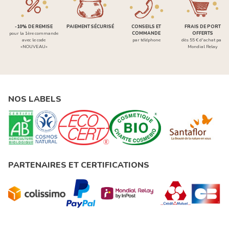
-10% DE REMISE
PAIEMENT SÉCURISÉ
CONSEILS ET
FRAIS DE PORT
pour la 1ère commande
COMMANDE
OFFERTS
avec le code
par téléphone
dès 55 € d'achat par
«NOUVEAU»
Mondial Relay
NOS LABELS
PARTENAIRES ET CERTIFICATIONS