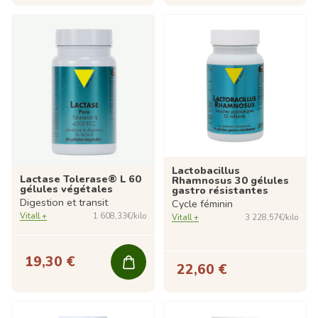
Lactobacillus
Lactase Tolerase® L 60
Rhamnosus 30 gélules
gélules végétales
gastro résistantes
Digestion et transit
Cycle féminin
Vitall +
1 608,33€/kilo
Vitall +
3 228,57€/kilo
19,30 €
22,60 €