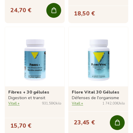
24,70 €
18,50 €
Fibres + 30 gélules
Flore Vital 30 Gélules
Digestion et transit
Défenses de l'organisme
Vitall +
931,58€/kilo
Vitall +
1 742,00€/kilo
23,45 €
15,70 €