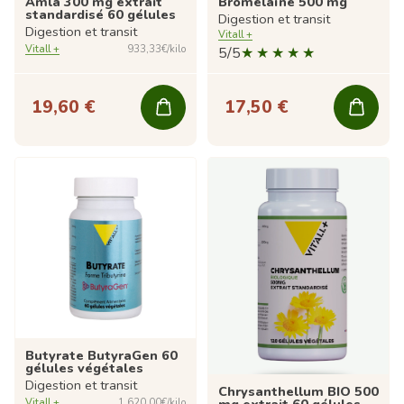
Amla 300 mg extrait
Bromélaïne 500 mg
standardisé 60 gélules
Digestion et transit
Digestion et transit
Vitall +
Vitall +
933,33€/kilo
5/5
19,60 €
17,50 €
Butyrate ButyraGen 60
gélules végétales
Digestion et transit
Chrysanthellum BIO 500
mg extrait 60 gélules
Vitall +
1 620,00€/kilo