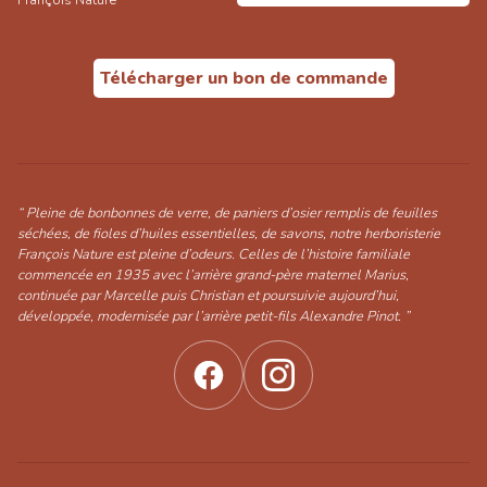
François Nature
Télécharger un bon de commande
“ Pleine de bonbonnes de verre, de paniers d’osier remplis de feuilles
séchées, de fioles d’huiles essentielles, de savons, notre herboristerie
François Nature est pleine d’odeurs. Celles de l’histoire familiale
commencée en 1935 avec l’arrière grand-père maternel Marius,
continuée par Marcelle puis Christian et poursuivie aujourd’hui,
développée, modernisée par l’arrière petit-fils Alexandre Pinot. ”