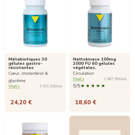
Métabiotiques 30
Nattokinase 100mg
gélules gastro-
2000 FU 60 gélules
résistantes
végétales.
Cœur, cholestérol &
Circulation
Vitall +
1 687,95€/kilo
glycémie
5/5
Vitall +
3 025,00€/kilo
24,20 €
18,60 €