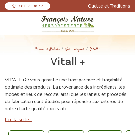
Panneau de gestion des cookies
Qualité et Traditions
03 81 59 98 72
François Nature
Nos marques
Vitall +
Vitall +
VIT’ALL+® vous garantie une transparence et traçabilité
optimale des produits. La provenance des ingrédients, les
modes et lieux de récolte, ainsi que les labels et procédés
de fabrication sont étudiés pour répondre aux critères de
notre charte qualité exigeante.
Lire la suite...