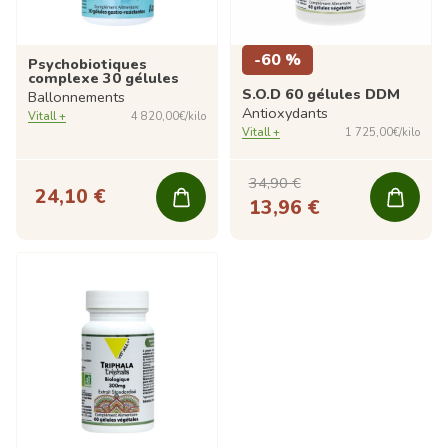
-60 %
Psychobiotiques
complexe 30 gélules
S.O.D 60 gélules DDM
Ballonnements
Antioxydants
Vitall +
4 820,00€/kilo
Vitall +
1 725,00€/kilo
34,90 €
24,10 €
13,96 €