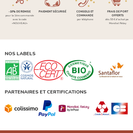
-10% DE REMISE
PAIEMENT SÉCURISÉ
CONSEILS ET
FRAIS DE PORT
pour la 1ère commande
COMMANDE
OFFERTS
avec le code
par téléphone
dès 55 € d'achat par
«NOUVEAU»
Mondial Relay
NOS LABELS
PARTENAIRES ET CERTIFICATIONS