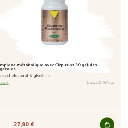
mplexe métabolique avec Cirpusins 30 gélules
gétales
ur, cholestérol & glycémie
all +
1 213,04€/kilo
27,90 €