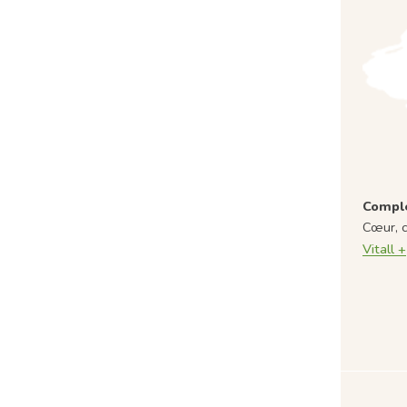
Comple
Cœur, c
Vitall +