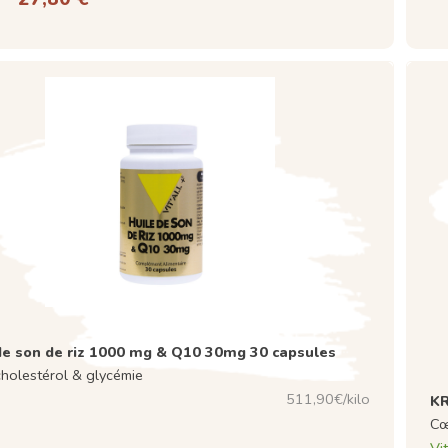
de son de riz 1000 mg & Q10 30mg 30 capsules
holestérol & glycémie
511,90€/kilo
KR
Cœ
Vit