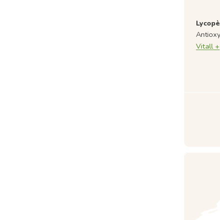
Lycopè
Antiox
Vitall +