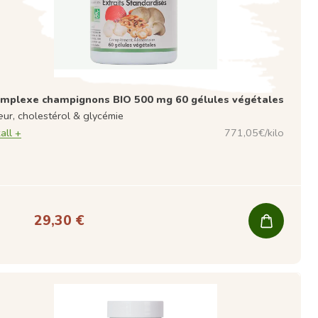
mplexe champignons BIO 500 mg 60 gélules végétales
ur, cholestérol & glycémie
all +
771,05€/kilo
29,30 €