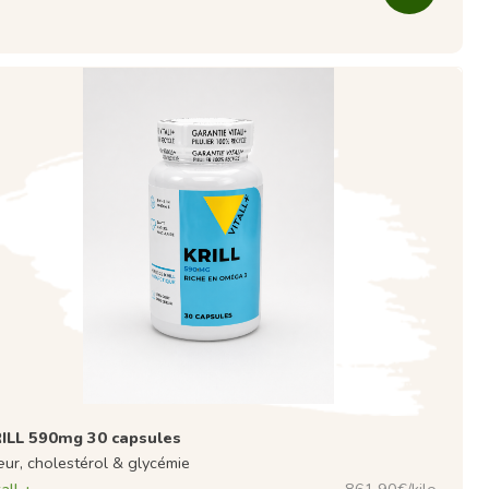
ILL 590mg 30 capsules
ur, cholestérol & glycémie
all +
861,90€/kilo