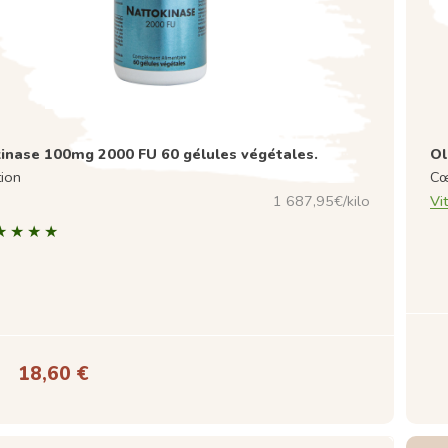
inase 100mg 2000 FU 60 gélules végétales.
Ol
tion
Cœ
1 687,95€/kilo
Vit
18,60 €