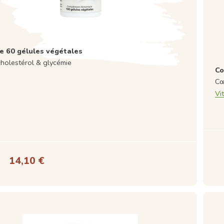
 60 gélules végétales
holestérol & glycémie
Co
Cœ
Vit
14,10 €