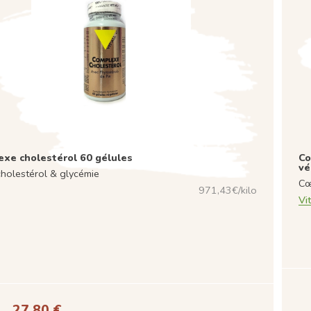
xe cholestérol 60 gélules
Co
vé
holestérol & glycémie
Cœ
971,43€/kilo
Vit
27,80 €