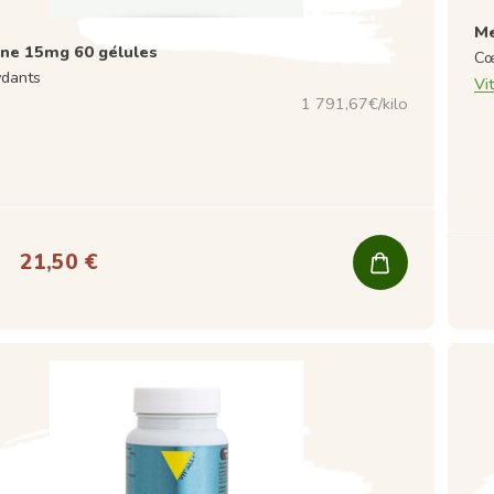
Mé
ne 15mg 60 gélules
Cœ
ydants
Vit
1 791,67€/kilo
21,50 €