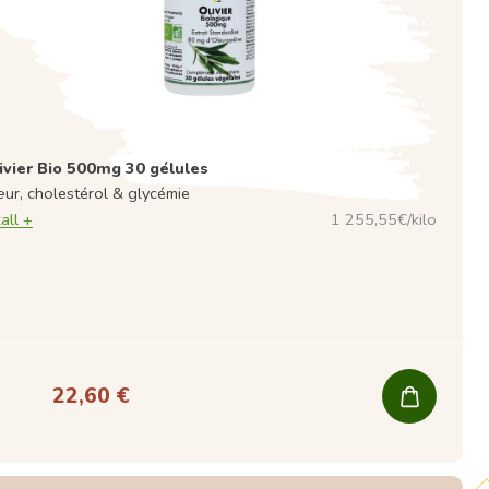
ivier Bio 500mg 30 gélules
ur, cholestérol & glycémie
all +
1 255,55€/kilo
22,60 €