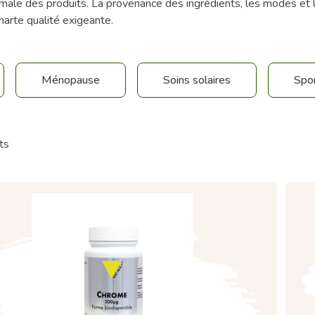
male des produits. La provenance des ingrédients, les modes et li
harte qualité exigeante.
Ménopause
Soins solaires
Spor
ts