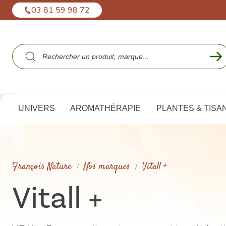
Panneau de gestion des cookies
03 81 59 98 72
UNIVERS
AROMATHÉRAPIE
PLANTES & TISA
François Nature
Nos marques
Vitall +
Vitall +