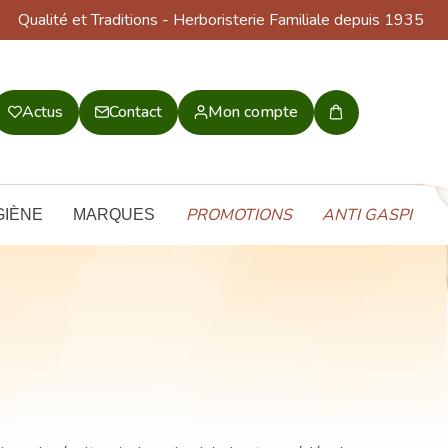
Qualité et Traditions
- Herboristerie Familiale depuis 1935
Actus
Contact
Mon compte
Mon
panier
PROMOTIONS
ANTI GASPI
GIÈNE
MARQUES