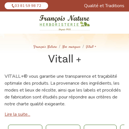
Panneau de gestion des cookies
Qualité et Traditions
03 81 59 98 72
François Nature
Nos marques
Vitall +
Vitall +
VIT’ALL+® vous garantie une transparence et traçabilité
optimale des produits. La provenance des ingrédients, les
modes et lieux de récolte, ainsi que les labels et procédés
de fabrication sont étudiés pour répondre aux critères de
notre charte qualité exigeante.
Lire la suite...