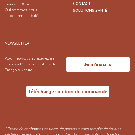
CONTACT
Livraison & retour
Qui sommes-nous
SOLUTIONS SANTÉ
Programme fidèlité
NEWSLETTER
Abonnez-vous et recevez en
Je m'inscris
exclusivité les bons plans de
François Nature
Télécharger un bon de commande
“ Pleine de bonbonnes de verre, de paniers d’osier remplis de feuilles
séchées, de fioles d’huiles essentielles, de savons, notre herboristerie