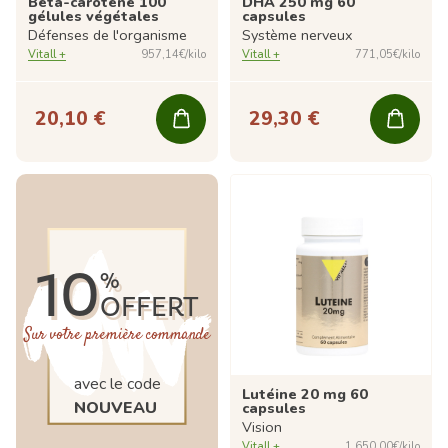
Bêta-carotène 100
DHA 250 mg 60
gélules végétales
capsules
Défenses de l'organisme
Système nerveux
Vitall +
957,14€/kilo
Vitall +
771,05€/kilo
20,10 €
29,30 €
10
%
OFFERT
Sur votre première commande
avec le code
Lutéine 20 mg 60
NOUVEAU
capsules
Vision
Vitall +
1 650,00€/kilo