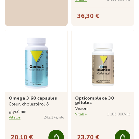
36,30 €
Omega 3 60 capsules
Opticomplexe 30
gélules
Cœur, cholestérol &
Vision
glycémie
Vitall +
1 185,00€/kilo
Vitall +
242,17€/kilo
20,10 €
23,70 €