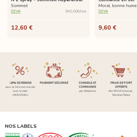
Sommeil
Moral, bonne hume
DEVA
840,00€/litre
DEVA
12,60 €
9,60 €
-10% DE REMISE
PAIEMENT SÉCURISÉ
CONSEILS ET
FRAIS DE PORT
pour la 1ère commande
COMMANDE
OFFERTS
avec le code
par téléphone
dès 55 € d'achat par
«NOUVEAU»
Mondial Relay
NOS LABELS