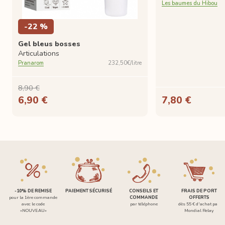
Les baumes du Hibou
-22 %
Gel bleus bosses
Articulations
Pranarom
232,50€/litre
8,90 €
6,90 €
7,80 €
-10% DE REMISE
PAIEMENT SÉCURISÉ
CONSEILS ET
FRAIS DE PORT
pour la 1ère commande
COMMANDE
OFFERTS
avec le code
par téléphone
dès 55 € d'achat par
«NOUVEAU»
Mondial Relay