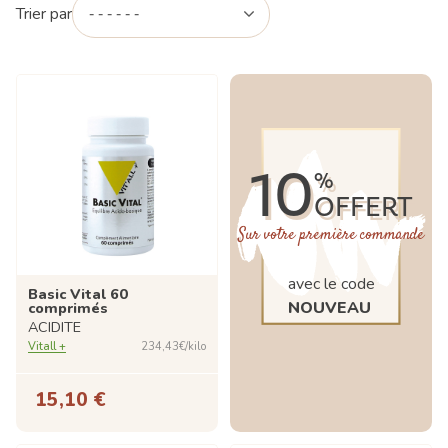
Trier par
10
%
OFFERT
Sur votre première commande
avec le code
Basic Vital 60
NOUVEAU
comprimés
ACIDITE
Vitall +
234,43€/kilo
15,10 €