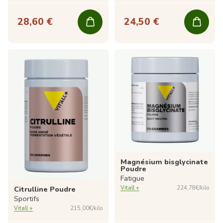
28,60 €
24,50 €
Magnésium bisglycinate
Poudre
Fatigue
Vitall +
224,78€/kilo
Citrulline Poudre
Sportifs
Vitall +
215,00€/kilo