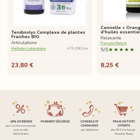
Cannelle + Oran
d'huiles essentie
Tendinolys Complexe de plantes
Fraiches BIO
Relaxante
Articulations
François Nature
Herbiolys Laboratoire
476,00€/litre
5/5
23,80 €
8,25 €
-10% DE REMISE
PAIEMENT SÉCURISÉ
CONSEILS ET
FRAIS DE PORT
pour la 1ère commande
COMMANDE
OFFERTS
avec le code
par téléphone
dès 55 € d'achat par
«NOUVEAU»
Mondial Relay