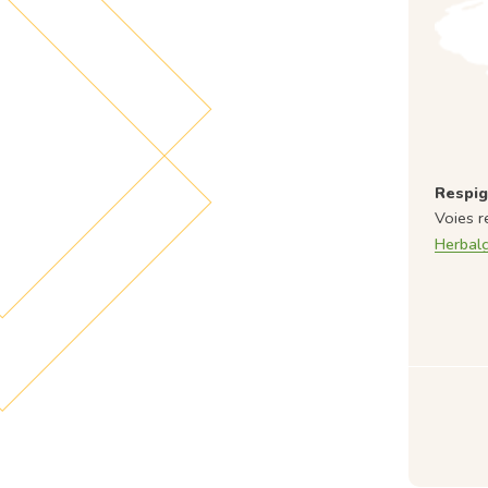
Respig
Voies r
Herbal