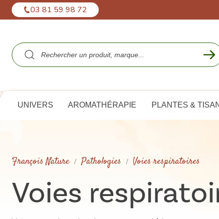
Panneau de gestion des cookies
03 81 59 98 72
UNIVERS
AROMATHÉRAPIE
PLANTES & TISA
François Nature
Pathologies
Voies respiratoires
Voies respiratoi