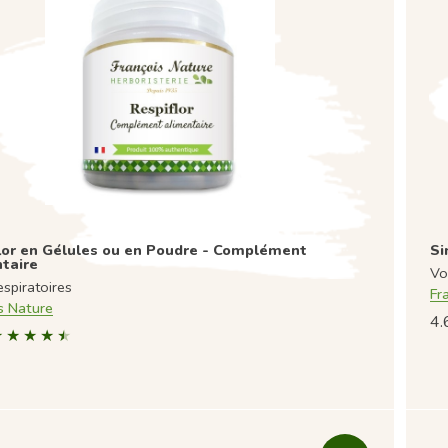
lor en Gélules ou en Poudre - Complément
Si
taire
Vo
espiratoires
Fr
s Nature
4.