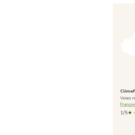
Climaf
Voies r
Françoi
1/5