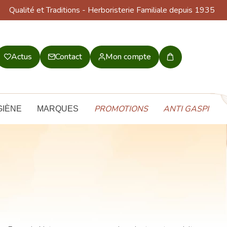
Qualité et Traditions
- Herboristerie Familiale depuis 1935
Actus
Contact
Mon compte
Mon
panier
PROMOTIONS
ANTI GASPI
GIÈNE
MARQUES