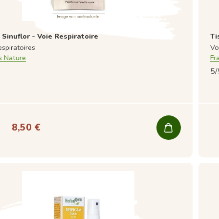
 Sinuflor - Voie Respiratoire
Ti
espiratoires
Vo
s Nature
Fr
5/
8,50 €