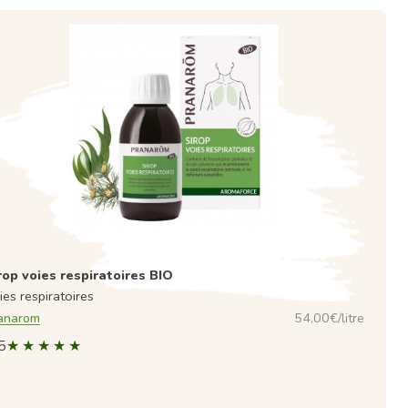
rop voies respiratoires BIO
ies respiratoires
anarom
54,00€/litre
5