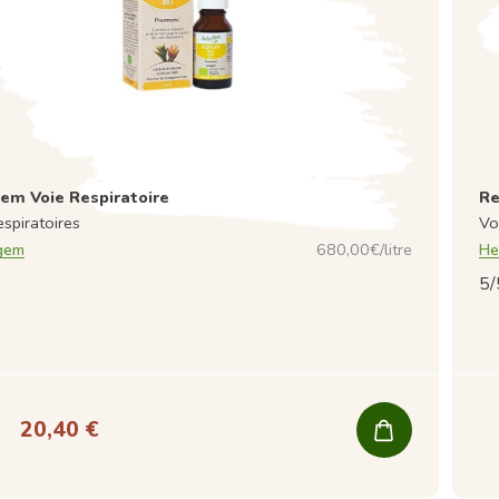
em Voie Respiratoire
Re
espiratoires
Vo
gem
680,00€/litre
He
5/
20,40 €