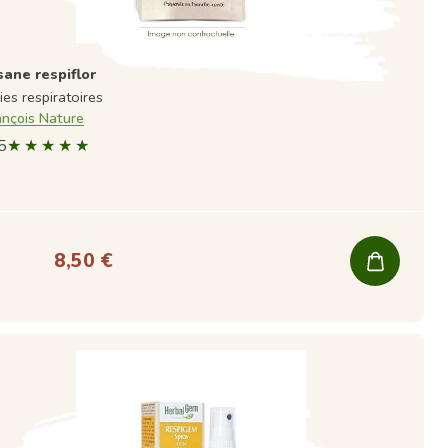
sane respiflor
ies respiratoires
ançois Nature
5
8,50 €