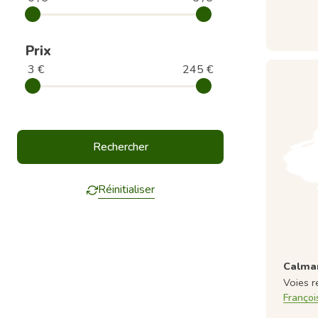
Prix
3 €
245 €
Réinitialiser
Calman
Voies r
Françoi