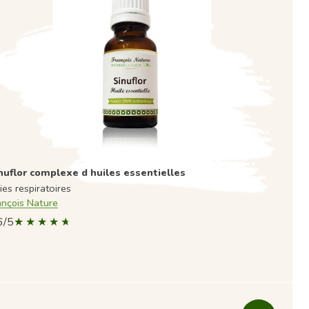
nuflor complexe d huiles essentielles
ies respiratoires
ançois Nature
6/5