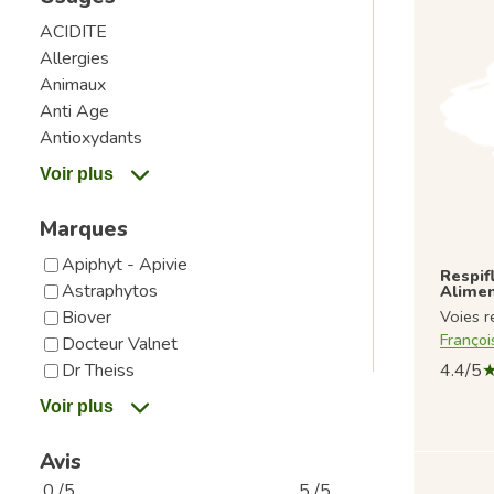
ACIDITE
Allergies
Animaux
Anti Age
Antioxydants
Marques
Apiphyt - Apivie
Respif
Astraphytos
Alimen
Biover
Voies r
Françoi
Docteur Valnet
Dr Theiss
4.4/5
Avis
0 /5
5 /5