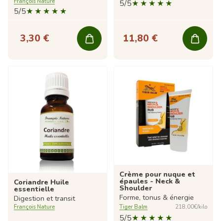
François Nature
5/5
5/5
3,30 €
11,80 €
Crème pour nuque et
épaules - Neck &
Coriandre Huile
Shoulder
essentielle
Forme, tonus & énergie
Digestion et transit
François Nature
Tiger Balm
218,00€/kilo
5/5