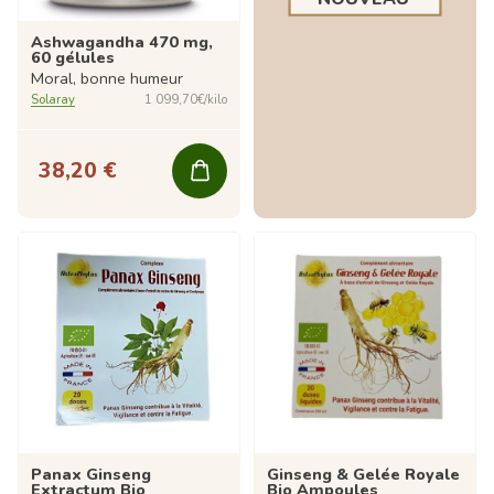
Ashwagandha 470 mg,
60 gélules
Moral, bonne humeur
Solaray
1 099,70€/kilo
38,20 €
Panax Ginseng
Ginseng & Gelée Royale
Extractum Bio
Bio Ampoules