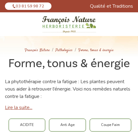
Panneau de gestion des cookies
Qualité et Traditions
03 81 59 98 72
François Nature
Pathologies
Forme, tonus & énergie
Forme, tonus & énergie
La phytothérapie contre la fatigue : Les plantes peuvent
vous aider à retrouver l'énergie. Voici nos remèdes naturels
contre la fatigue :
Lire la suite...
ACIDITE
Anti Age
Coupe Faim