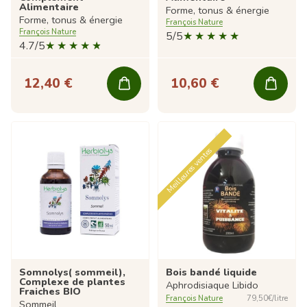
Alimentaire
Forme, tonus & énergie
Forme, tonus & énergie
François Nature
François Nature
5/5
4.7/5
12,40 €
10,60 €
Meilleures ventes
Somnolys( sommeil),
Bois bandé liquide
Complexe de plantes
Aphrodisiaque Libido
Fraiches BIO
François Nature
79,50€/litre
Sommeil