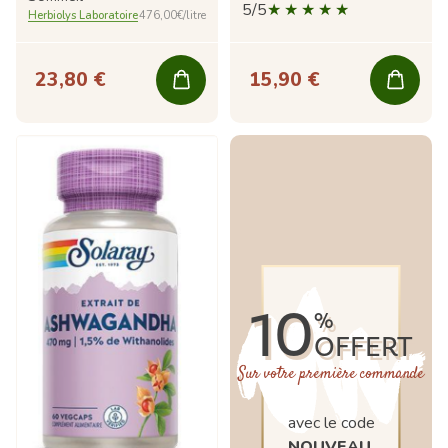
5/5
Herbiolys Laboratoire
476,00€/litre
23,80 €
15,90 €
10
%
OFFERT
Sur votre première commande
avec le code
NOUVEAU