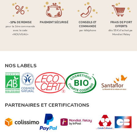
-10% DE REMISE
PAIEMENT SÉCURISÉ
CONSEILS ET
FRAIS DE PORT
pour la 1ère commande
COMMANDE
OFFERTS
avec le code
par téléphone
dès 55 € d'achat par
«NOUVEAU»
Mondial Relay
NOS LABELS
PARTENAIRES ET CERTIFICATIONS