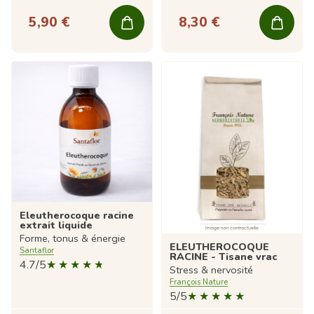
5,90 €
8,30 €
Eleutherocoque racine
extrait liquide
Forme, tonus & énergie
ELEUTHEROCOQUE
Santaflor
RACINE - Tisane vrac
4.7/5
Stress & nervosité
François Nature
5/5