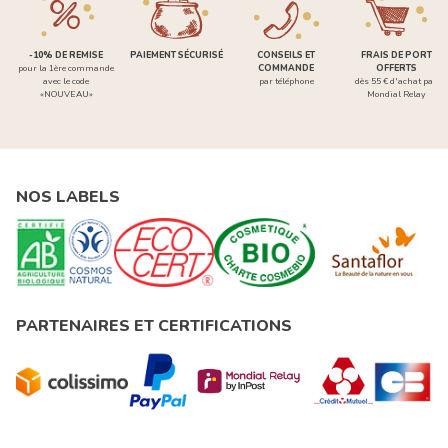
-10% DE REMISE
PAIEMENT SÉCURISÉ
CONSEILS ET
FRAIS DE PORT
pour la 1ère commande
COMMANDE
OFFERTS
avec le code
par téléphone
dès 55 € d'achat par
«NOUVEAU»
Mondial Relay
NOS LABELS
PARTENAIRES ET CERTIFICATIONS