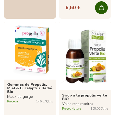
6,60 €
Gommes de Propolis,
Miel & Eucalyptus Radié
Bio
Sirop à la propolis verte
Maux de gorge
BIO
Propolia
146,67€/kilo
Voies respiratoires
Propos Nature
105,00€/litre