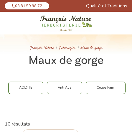
Panneau de gestion des cookies
Qualité et Traditions
03 81 59 98 72
François Nature
Pathologies
Maux de gorge
Maux de gorge
ACIDITE
Anti Age
Coupe Faim
10 résultats