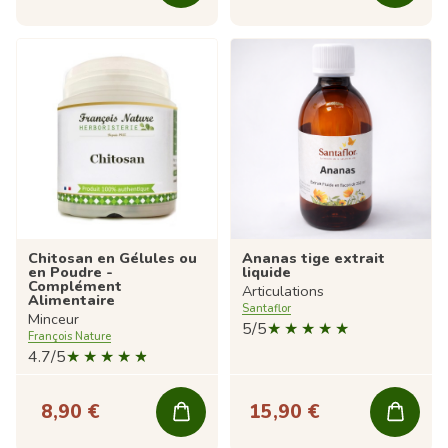
Chitosan en Gélules ou
Ananas tige extrait
en Poudre -
liquide
Complément
Articulations
Alimentaire
Santaflor
Minceur
5/5
François Nature
4.7/5
8,90 €
15,90 €