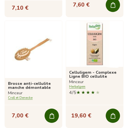
7,60 €
7,10 €
Celluligem - Complexe
Ligne BIO cellulite
Minceur
Brosse anti-cellulite
Herbalgem
manche démontable
4/5
Minceur
Croll et Denecke
7,00 €
19,60 €