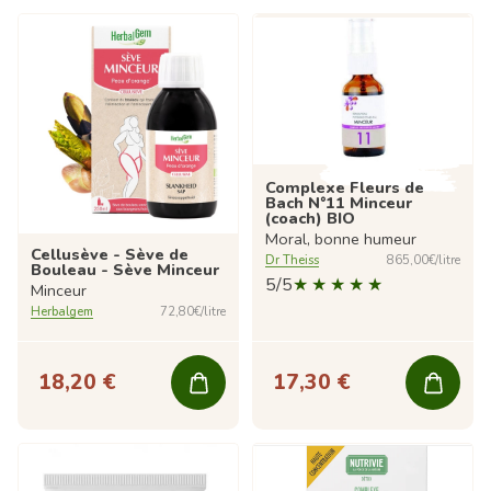
Complexe Fleurs de
Bach N°11 Minceur
(coach) BIO
Moral, bonne humeur
Cellusève - Sève de
Dr Theiss
865,00€/litre
Bouleau - Sève Minceur
5/5
Minceur
Herbalgem
72,80€/litre
18,20 €
17,30 €