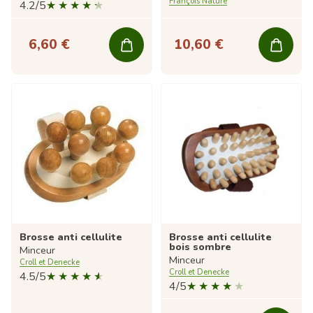
François Nature
4.2/5
6,60 €
10,60 €
Brosse anti cellulite
Brosse anti cellulite
bois sombre
Minceur
Minceur
Croll et Denecke
Croll et Denecke
4.5/5
4/5