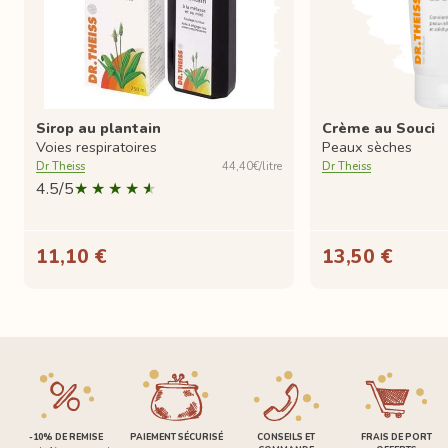
Sirop au plantain
Crème au Souci
Voies respiratoires
Peaux sèches
Dr Theiss
44,40€/litre
Dr Theiss
4.5/5
11,10 €
13,50 €
-10% DE REMISE
PAIEMENT SÉCURISÉ
CONSEILS ET
FRAIS DE PORT