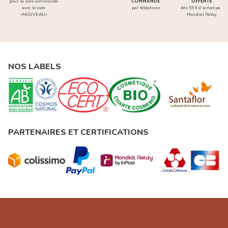
pour la 1ère commande
COMMANDE
OFFERTS
avec le code
par téléphone
dès 55 € d'achat par
«NOUVEAU»
Mondial Relay
NOS LABELS
PARTENAIRES ET CERTIFICATIONS