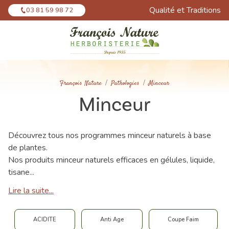
Panneau de gestion des cookies
Qualité et Traditions
03 81 59 98 72
François Nature
Pathologies
Minceur
Minceur
Découvrez tous nos programmes minceur naturels à base
de plantes.
Nos produits minceur naturels efficaces en gélules, liquide,
tisane...
Lire la suite...
ACIDITE
Anti Age
Coupe Faim