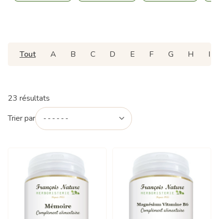
Tout
A
B
C
D
E
F
G
H
I
23 résultats
Trier par