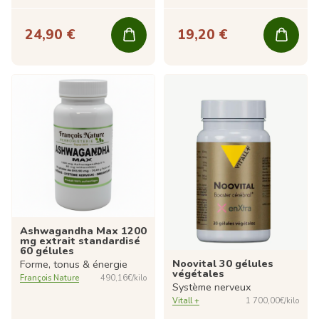
24,90 €
19,20 €
Ashwagandha Max 1200
mg extrait standardisé
60 gélules
Noovital 30 gélules
Forme, tonus & énergie
végétales
François Nature
490,16€/kilo
Système nerveux
Vitall +
1 700,00€/kilo