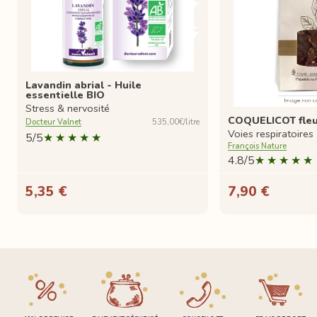
Lavandin abrial - Huile
essentielle BIO
Stress & nervosité
COQUELICOT fleur
Docteur Valnet
535,00€/litre
Voies respiratoires
5/5
François Nature
4.8/5
5,35 €
7,90 €