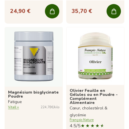
24,90 €
35,70 €
Olivier Feuille en
Magnésium bisglycinate
Gélules ou en Poudre -
Poudre
Complément
Fatigue
Alimentaire
Cœur, cholestérol &
Vitall +
224,78€/kilo
glycémie
François Nature
4.5/5