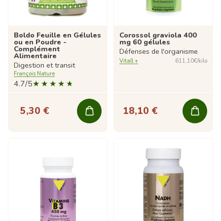
Boldo Feuille en Gélules
Corossol graviola 400
ou en Poudre -
mg 60 gélules
Complément
Défenses de l'organisme
Alimentaire
Vitall +
611,10€/kilo
Digestion et transit
François Nature
4.7/5
5,30 €
18,10 €