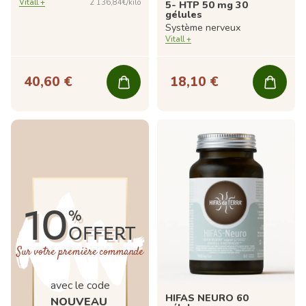
Vitall +
2 136,84€/kilo
5- HTP 50 mg 30
gélules
Système nerveux
Vitall +
40,60 €
18,10 €
10
%
OFFERT
Sur votre première commande
avec le code
HIFAS NEURO 60
NOUVEAU