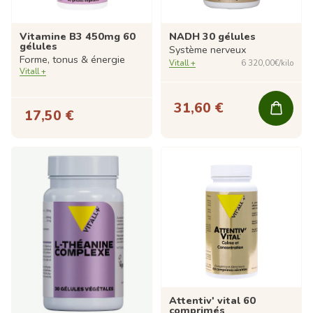
Vitamine B3 450mg 60
NADH 30 gélules
gélules
Système nerveux
Forme, tonus & énergie
Vitall +
6 320,00€/kilo
Vitall +
31,60 €
17,50 €
Attentiv' vital 60
comprimés