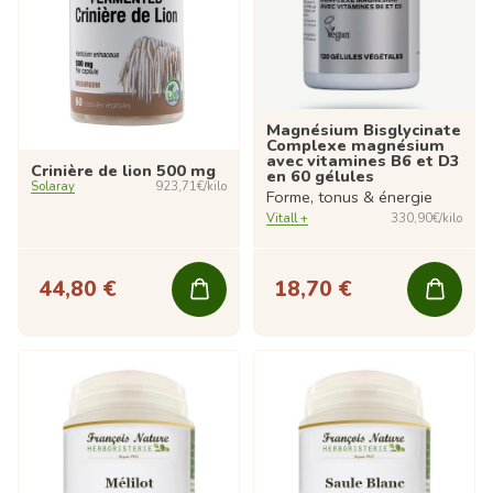
Magnésium Bisglycinate
Complexe magnésium
avec vitamines B6 et D3
Crinière de lion 500 mg
en 60 gélules
Solaray
923,71€/kilo
Forme, tonus & énergie
Vitall +
330,90€/kilo
44,80 €
18,70 €