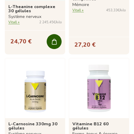
Mémoire
L-Theanine complexe
30 gélules
Vitall +
453,33€/kilo
Système nerveux
Vitall +
2 245,45€/kilo
24,70 €
27,20 €
L-Carnosine 330mg 30
Vitamine B12 60
gélules
gélules
Système nerveux
Forme, tonus & énergie