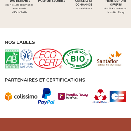
-10% DE REMISE
PAIEMENT SÉCURISÉ
CONSEILS ET
FRAIS DE PORT
pour la 1ère commande
COMMANDE
OFFERTS
avec le code
par téléphone
dès 55 € d'achat par
«NOUVEAU»
Mondial Relay
NOS LABELS
PARTENAIRES ET CERTIFICATIONS