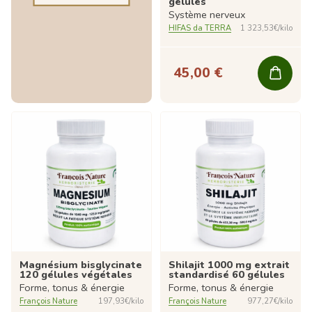
gélules
Système nerveux
HIFAS da TERRA
1 323,53€/kilo
45,00 €
Magnésium bisglycinate
Shilajit 1000 mg extrait
120 gélules végétales
standardisé 60 gélules
Forme, tonus & énergie
Forme, tonus & énergie
François Nature
197,93€/kilo
François Nature
977,27€/kilo