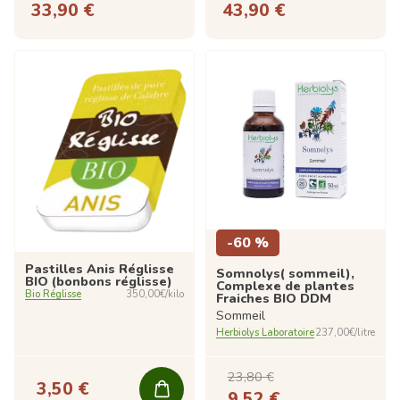
33,90 €
43,90 €
-60 %
Pastilles Anis Réglisse
Somnolys( sommeil),
BIO (bonbons réglisse)
Complexe de plantes
Bio Réglisse
350,00€/kilo
Fraiches BIO DDM
Sommeil
Herbiolys Laboratoire
237,00€/litre
23,80 €
3,50 €
9,52 €