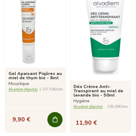
Gel Apaisant Piqûres au
miel de thym bio - 8ml
Moustique
Déo Crème Anti-
Alvadiem (Apivita)
1 237,50€/litre
Transpirant au miel de
lavande bio - 50ml
Hygiène
Alvadiem (Apivita)
238,00€/litre
9,90 €
11,90 €