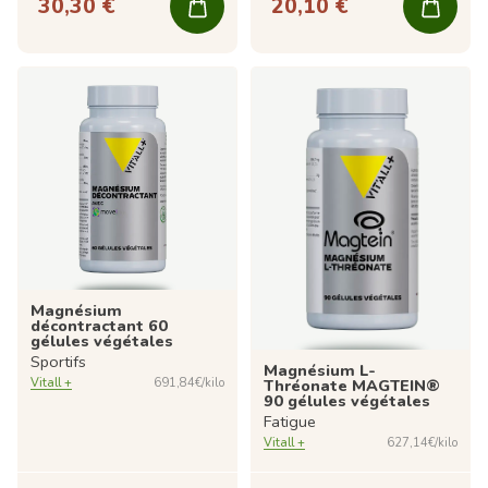
30,30 €
20,10 €
Magnésium
décontractant 60
gélules végétales
Sportifs
Magnésium L-
Thréonate MAGTEIN®
Vitall +
691,84€/kilo
90 gélules végétales
Fatigue
Vitall +
627,14€/kilo