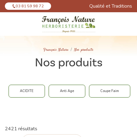
Panneau de gestion des cookies
Qualité et Traditions
03 81 59 98 72
François Nature
Nos produits
Nos produits
ACIDITE
Anti Age
Coupe Faim
2421 résultats