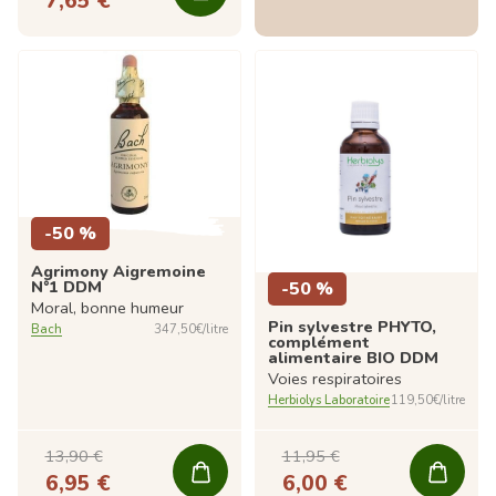
7,65 €
-50 %
Agrimony Aigremoine
N°1 DDM
-50 %
Moral, bonne humeur
Pin sylvestre PHYTO,
Bach
347,50€/litre
complément
alimentaire BIO DDM
Voies respiratoires
Herbiolys Laboratoire
119,50€/litre
13,90 €
11,95 €
6,95 €
6,00 €