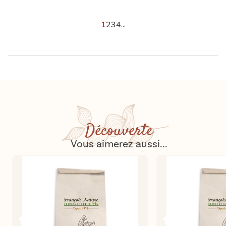
1
2
3
4
...
Découverte
Vous aimerez aussi...