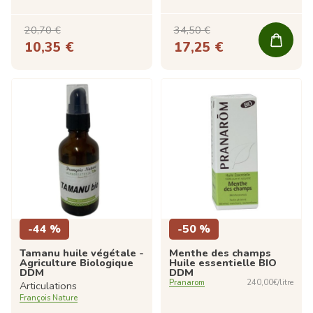
34,50 €
20,70 €
17,25 €
10,35 €
-44 %
-50 %
Tamanu huile végétale -
Menthe des champs
Agriculture Biologique
Huile essentielle BIO
DDM
DDM
Pranarom
240,00€/litre
Articulations
François Nature