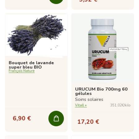
Bouquet de lavande
super bleu BIO
François Nature
URUCUM Bio 700mg 60
gélules
Soins solaires
Vitall +
351,02€/kilo
6,90 €
17,20 €