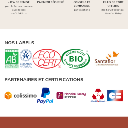
-10% DE REMISE
PAIEMENT SÉCURISÉ
CONSEILS ET
FRAIS DE PORT
pour la 1ère commande
COMMANDE
OFFERTS
avec le code
par téléphone
dès 55 € d'achat par
«NOUVEAU»
Mondial Relay
NOS LABELS
PARTENAIRES ET CERTIFICATIONS