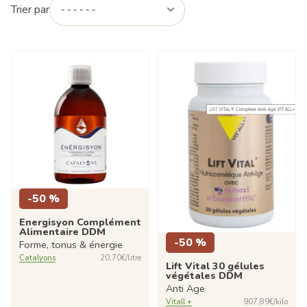
Trier par
-50 %
Energisyon Complément
Alimentaire DDM
-50 %
Forme, tonus & énergie
Catalyons
20,70€/litre
Lift Vital 30 gélules
végétales DDM
Anti Age
Vitall +
907,89€/kilo