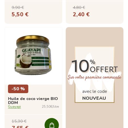
9,90 €
4,80 €
5,50 €
2,40 €
10
%
OFFERT
Sur votre première commande
-50 %
avec le code
NOUVEAU
Huile de coco vierge BIO
DDM
Guayapi
25,50€/litre
15,30 €