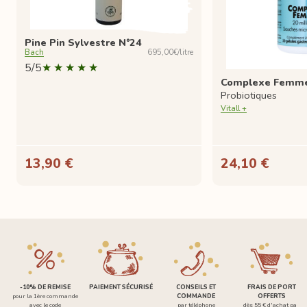
Pine Pin Sylvestre N°24
Bach
695,00€/litre
5/5
Complexe Femme
Probiotiques
Vitall +
13,90 €
24,10 €
-10% DE REMISE
PAIEMENT SÉCURISÉ
CONSEILS ET
FRAIS DE PORT
pour la 1ère commande
COMMANDE
OFFERTS
avec le code
par téléphone
dès 55 € d'achat par