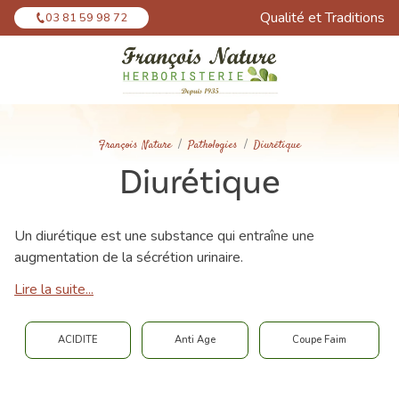
Panneau de gestion des cookies
Qualité et Traditions
03 81 59 98 72
François Nature
Pathologies
Diurétique
Diurétique
Un diurétique est une substance qui entraîne une
augmentation de la sécrétion urinaire.
Lire la suite...
ACIDITE
Anti Age
Coupe Faim