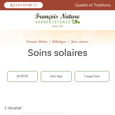
Panneau de gestion des cookies
Qualité et Traditions
03 81 59 98 72
François Nature
Pathologies
Soins solaires
Soins solaires
ACIDITE
Anti Age
Coupe Faim
1 résultat